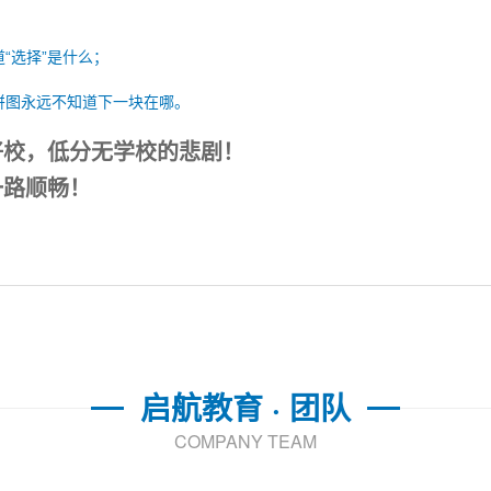
；
“选择”是什么；
拼图永远不知道下一块在哪。
好校，低分无学校的悲剧！
一路顺畅！
启航教育 · 团队
COMPANY TEAM