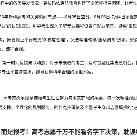
过程中的各类突发情况。克拉玛依启航教育构建了全流程指导闭环，让考
26年新疆高考的关键时间节点——6月25日查分、6月26日-7月4日
专业”的认知误区，引导考生深入了解专业课程设置与就业前景，避免“雾里
，既要保证平行志愿的“梯度合理”，又要精准勾选“服从调剂”选项，
全、流程合规。
，第一时间反馈录取动态；对于未录取的考生，及时提醒征集志愿机会，协
需专注于自身需求，即可获得科学合理的填报方案。
，高考志愿填报是连接考生过往努力与未来梦想的桥梁，每一次精准规划
据支撑、个性化的规划服务，陪伴克拉玛依及全疆考生穿越志愿填报的“迷
，而是报考！高考志愿千万不能看名字下决策，耽误