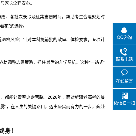
生与家长全程安心。
填报志愿、各批次录取及征集志愿时间，帮助考生合理规划时
看花”式选择。
QQ咨询
规避退档风险；针对本科提前批的政审、体检要求，专项计
联系电话
助调整志愿策略，抓住最后的升学契机。这种“一站式”
在线留言
，都能让青春少走弯路。2026年，面对新疆老高考的最
微信扫一扫
雾”，在人生的关键路口，迈出坚实而有力的一步，奔赴
终身！