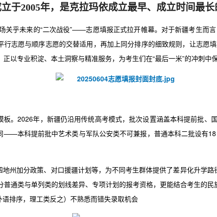
立于2005年，是克拉玛依成立最早、成立时间最长
场关乎未来的“二次战役”——志愿填报正式拉开帷幕。对于新疆考生而言，
行志愿与顺序志愿的交替适用，再加上同分排序的细致规则，让志愿填报
，正以专业积淀、本土洞察与精准服务，为考生们在“最后一米”的冲刺中
板。2026年，新疆仍沿用传统高考模式，批次设置涵盖本科提前批、
同——本科提前批中艺术类与军队公安类不可兼报，普通本科二批设有18
四地州加分政策、对口援疆计划等，为不同考生群体提供了差异化升学路
区分普通类与单列类的划线差异、专项计划的报考资格，更能结合考生的民
外语排序，理工类反之）不熟悉而错失录取机会