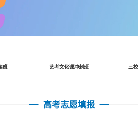
读班
艺考文化课冲刺班
三校
高考志愿填报