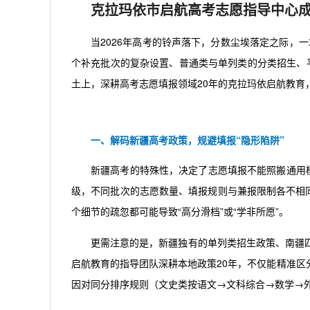
克拉玛依市启航高考志愿指导中心成
当2026年高考的铃声落下，分数尘埃落定之际，一
个补充批次的复杂设置、普通类与单列类的分类招生、平
土上，深耕高考志愿填报领域20年的克拉玛依启航教育
一、解码新疆高考政策，规避填报“隐形陷阱”
新疆高考的特殊性，决定了志愿填报不能照搬通用模
级，不同批次的志愿数量、填报规则与兼报限制各不相
个细节的疏忽都可能导致“高分滑档”或“学非所愿”。
更需注意的是，新疆独有的单列类招生政策、南疆
启航教育的指导团队深耕本地政策20年，不仅能精准
因对同分排序规则（文史类按语文→文科综合→数学→