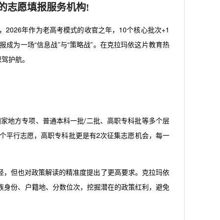
的志愿填报服务机构!
2026年作为老高考模式的收官之年，10个核心批次+1
成为一场“信息战”与“策略战”。在克拉玛依这片教育热
保驾护航。
国家地方专项、普通本科一批/二批、高职专科批等多个层
个平行志愿，高职专科批更是有2次征集志愿机会，每一
径，但也对政策解读的精准度提出了更高要求。克拉玛依
族身份、户籍地、分数位次，挖掘潜在的政策红利，避免