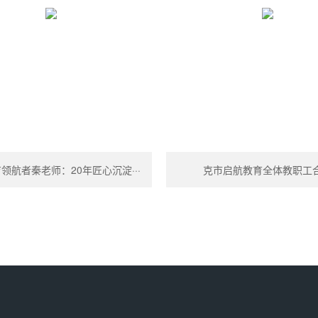
领航者秦老师：20年匠心沉淀···
克市启航教育全体教职工