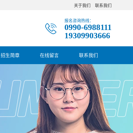
关于我们
联系我们
报名咨询热线：
0990-6988111
19309903666
招生简章
在线留言
联系我们