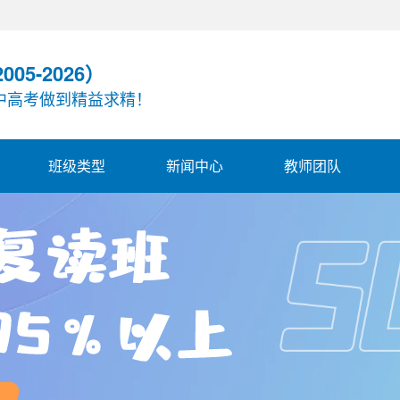
05-2026）
中高考做到精益求精！
班级类型
新闻中心
教师团队