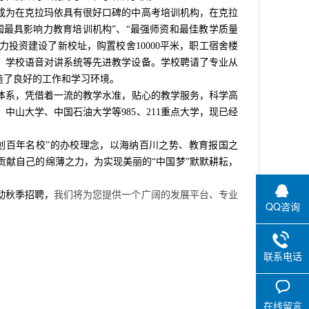
已成为在克拉玛依具有很好口碑的中高考培训机构，在克拉
国最具影响力教育培训机构”、“最强师资和最佳教学质量
力投资建设了新校址，购置校舍10000平米，职工宿舍楼
统、学校语音对讲系统等先进教学设备。学校聘请了专业从
造了良好的工作和学习环境。
体系，凭借着一流的教学水准，贴心的教学服务，科学高
山大学、中国石油大学等985、211重点大学，现已经
创百年名校”的办校理念，以海纳百川之势、教育报国之
献自己的绵薄之力，为实现美丽的“中国梦”默默耕耘，
动秋季招聘，
我们将为您提供一个广阔的发展平台、专业
QQ咨询
联系电话
在线留言