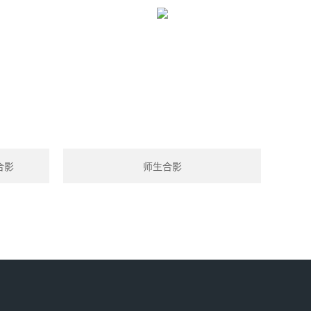
合影
师生合影