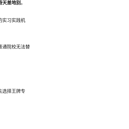
持天差地别
。
的实习实践机
普通院校无法替
先选择王牌专