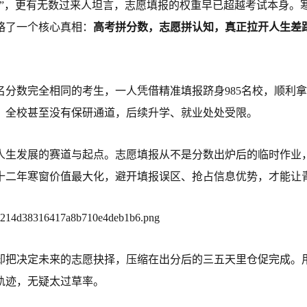
”，更有无数过来人坦言，志愿填报的权重早已超越考试本身。
略了一个核心真相：
高考拼分数，志愿拼认知，真正拉开人生差
分数完全相同的考生，一人凭借精准填报跻身985名校，顺利
，全校甚至没有保研通道，后续升学、就业处处受限。
人生发展的赛道与起点。志愿填报从不是分数出炉后的临时作业
十二年寒窗价值最大化，避开填报误区、抢占信息优势，才能让
却把决定未来的志愿抉择，压缩在出分后的三五天里仓促完成。
轨迹，无疑太过草率。